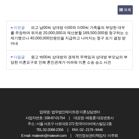
목록
이전글
피고 남00씨 상대방 이00와 이00씨 가족들의 부당한 대우
를 주장하며 위자료 20,000,000과 재산분할 169,500,000원 청구하는 소
제기했으나 40,000,000만원만을 지급하고 나머지는 청구 포기 결정 받
아내
다음글
원고 박00씨 상대방의 경제적 무책임과 상대방 부모님의 부
당한 이혼요구로 인해 혼인관계가 어려워 이혼 소송 승소 사건
업체명 : 법무법인메이트윈 이혼상담센터
사업자번호 : 338-87-01754
|
대표명 : 배동훈 대표변호사
주소 : 서울 서초구 서초대로 272 한국아이비에스빌딩 2층
TEL
02-2088-2356
|
FAX : 02 - 2179 - 9446
E-mail : matewin@matewin.com
|
개인정보관리책임자 : 이주희