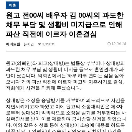
이혼
원고 전00씨 배우자 김 00씨의 과도한
채무 부담 및 생활비 미지급으로 인해
파산 직전에 이르자 이혼결심
19-04-18
메이트윈
0건
3,350회
원고
(
의뢰인
)
와 피고
(
상대방
)
는 법률상 부부이나 상대방의
과도한 채무 부담 및 생활비 미지급 등으로 혼인관계가 파
탄이 났습니다
.
의뢰인께서는 하루 하루 견디는 삶을 살아
오시다 거의 파산 직전에 이르자 피고와 이혼하기로 결심
,
저희에게 사건을 의뢰해 주셨습니다
.
상대방은 소장을 송달받기를 거부하며 의도적으로 사건을
지연시키기고자 하였고 이에 원고의 소송대리인은 제
3
자
로부터 상대방이 악의적으로 소장을 받기를 거부한다는 사
실확인서를 받아 이를 제출하며 공시송달 신청을 하였습니
다
.
이와 같은 신청을 통해 상대방이 소송에 대응을 하도록
이끌어 냈고 의뢰인이 소송의 지연으로 지쳐있어 사건을