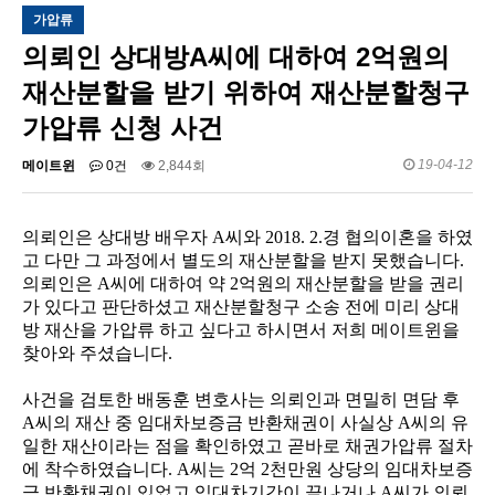
가압류
의뢰인 상대방A씨에 대하여 2억원의
재산분할을 받기 위하여 재산분할청구
가압류 신청 사건
19-04-12
메이트윈
0건
2,844회
의뢰인은 상대방 배우자
A
씨와
2018. 2.
경 협의이혼을 하였
고 다만 그 과정에서 별도의 재산분할을 받지 못했습니다
.
의뢰인은
A
씨에 대하여 약
2
억원의 재산분할을 받을 권리
가 있다고 판단하셨고 재산분할청구 소송 전에 미리 상대
방 재산을 가압류 하고 싶다고 하시면서 저희 메이트윈을
찾아와 주셨습니다
.
사건을 검토한 배동훈 변호사는 의뢰인과 면밀히 면담 후
A
씨의 재산 중 임대차보증금 반환채권이 사실상
A
씨의 유
일한 재산이라는 점을 확인하였고 곧바로 채권가압류 절차
에 착수하였습니다
. A
씨는
2
억
2
천만원 상당의 임대차보증
금 반환채권이 있었고 임대차기간이 끝나거나
A
씨가 의뢰